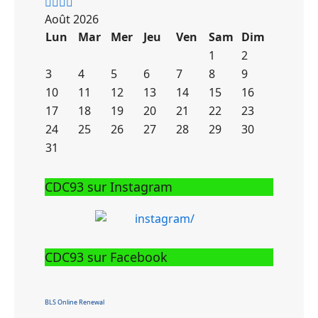
précédente
précédent
suivante
suivant
Août 2026
Lun
Mar
Mer
Jeu
Ven
Sam
Dim
1
2
3
4
5
6
7
8
9
10
11
12
13
14
15
16
17
18
19
20
21
22
23
24
25
26
27
28
29
30
31
CDC93 sur Instagram
CDC93 sur Facebook
BLS Online Renewal