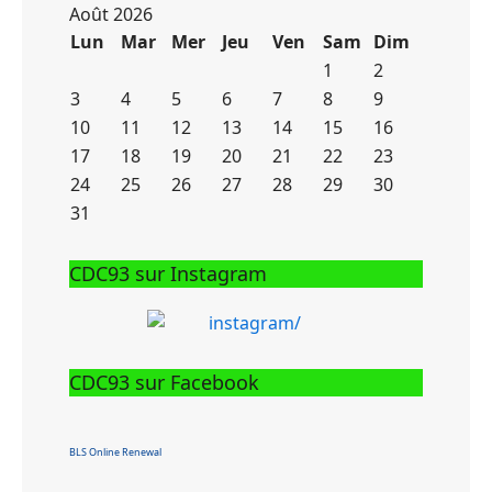
précédente
précédent
suivante
suivant
Août 2026
Lun
Mar
Mer
Jeu
Ven
Sam
Dim
1
2
3
4
5
6
7
8
9
10
11
12
13
14
15
16
17
18
19
20
21
22
23
24
25
26
27
28
29
30
31
CDC93 sur Instagram
CDC93 sur Facebook
BLS Online Renewal