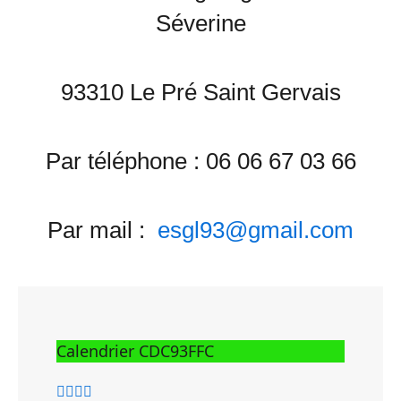
Séverine
93310 Le Pré Saint Gervais
Par téléphone : 06 06 67 03 66
Par mail :
esgl93@gmail.com
Calendrier CDC93FFC
Année
Mois
Année
Mois