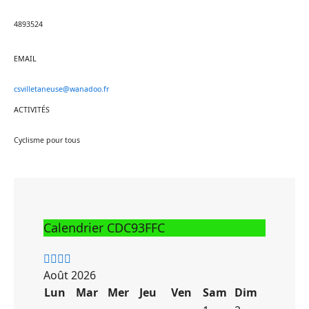
4893524
EMAIL
csvilletaneuse@wanadoo.fr
ACTIVITÉS
Cyclisme pour tous
Calendrier CDC93FFC
Année
Mois
Année
Mois
précédente
précédent
suivante
suivant
Août 2026
Lun
Mar
Mer
Jeu
Ven
Sam
Dim