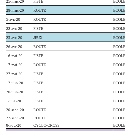
25-mars-20
PISTE
ECOLE
28-mars-20
ROUTE
ECOLE
5-avr.-20
ROUTE
ECOLE
22-avr.-20
PISTE
ECOLE
25-avr.-20
JEUX
ECOLE + 
26-avr.-20
ROUTE
ECOLE
16-mai-20
PISTE
ECOLE
17-mai-20
ROUTE
ECOLE + 
27-mai-20
PISTE
ECOLE
17-juin-20
PISTE
ECOLE
20-juin-20
PISTE
ECOLE
1-juil.-20
PISTE
ECOLE
20-sept.-20
ROUTE
ECOLE
27-sept.-20
ROUTE
ECOLE
8-nov.-20
CYCLO-CROSS
ECOLE