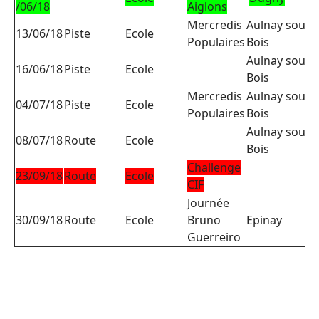
/06/18
Aiglons
Mercredis
Aulnay sous
E
13/06/18
Piste
Ecole
Populaires
Bois
Aulnay sous
E
16/06/18
Piste
Ecole
Bois
Mercredis
Aulnay sous
04/07/18
Piste
Ecole
E
Populaires
Bois
Aulnay sous
08/07/18
Route
Ecole
E
Bois
Challenge
23/09/18
Route
Ecole
CIF
Journée
30/09/18
Route
Ecole
Bruno
Epinay
C
Guerreiro