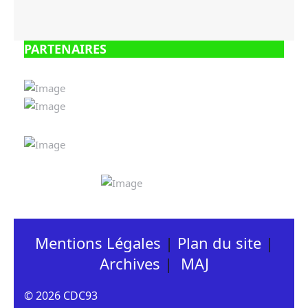
PARTENAIRES
Mentions Légales
|
Plan du site
|
Archives
|
MAJ
© 2026 CDC93