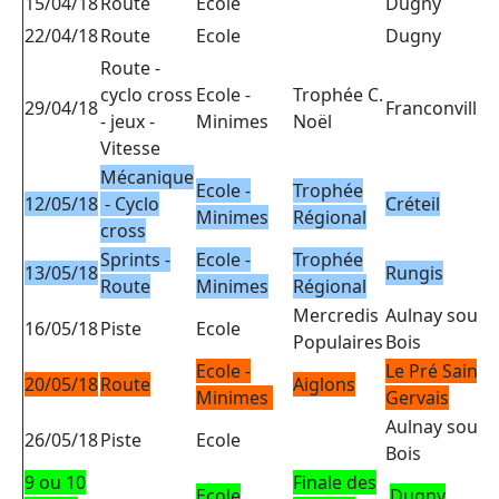
15/04/18
Route
Ecole
Dugny
E
22/04/18
Route
Ecole
Dugny
Route -
cyclo cross
Ecole -
Trophée C.
29/04/18
Franconville
P
- jeux -
Minimes
Noël
Vitesse
Mécanique
Ecole -
Trophée
12/05/18
- Cyclo
Créteil
Minimes
Régional
cross
Sprints -
Ecole -
Trophée
13/05/18
Rungis
Route
Minimes
Régional
Mercredis
Aulnay sous
E
16/05/18
Piste
Ecole
Populaires
Bois
Ecole -
Le Pré Saint
E
20/05/18
Route
Aiglons
Minimes
Gervais
Aulnay sous
E
26/05/18
Piste
Ecole
Bois
9 ou 10
Finale des
Ecole
Dugny