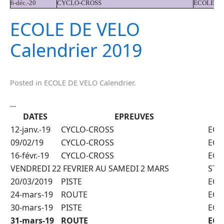
6-déc.-20
CYCLO-CROSS
ECOLE
ECOLE DE VELO
Calendrier 2019
Posted in
ECOLE DE VELO Calendrier
.
...
DATES
EPREUVES
12-janv.-19
CYCLO-CROSS
ECO
09/02/19
CYCLO-CROSS
ECO
16-févr.-19
CYCLO-CROSS
ECO
VENDREDI 22 FEVRIER AU SAMEDI 2 MARS
STAG
20/03/2019
PISTE
ECO
24-mars-19
ROUTE
ECO
30-mars-19
PISTE
ECO
31-mars-19
ROUTE
EC