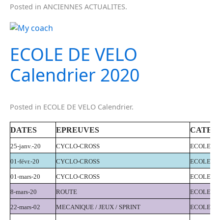
Posted in
ANCIENNES ACTUALITES
.
ECOLE DE VELO
Calendrier 2020
Posted in
ECOLE DE VELO Calendrier
.
DATES
EPREUVES
CATEG
25-janv.-20
CYCLO-CROSS
ECOLE
01-févr.-20
CYCLO-CROSS
ECOLE + 
01-mars-20
CYCLO-CROSS
ECOLE
8-mars-20
ROUTE
ECOLE
22-mars-02
MECANIQUE / JEUX / SPRINT
ECOLE