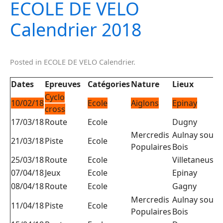
ECOLE DE VELO
Calendrier 2018
Posted in
ECOLE DE VELO Calendrier
.
Dates
Epreuves
Catégories
Nature
Lieux
Cyclo
10/02/18
Ecole
Aiglons
Epinay
C
cross
17/03/18
Route
Ecole
Dugny
Mercredis
Aulnay sous
21/03/18
Piste
Ecole
Populaires
Bois
25/03/18
Route
Ecole
Villetaneuse
C
07/04/18
Jeux
Ecole
Epinay
C
08/04/18
Route
Ecole
Gagny
Mercredis
Aulnay sous
11/04/18
Piste
Ecole
E
Populaires
Bois