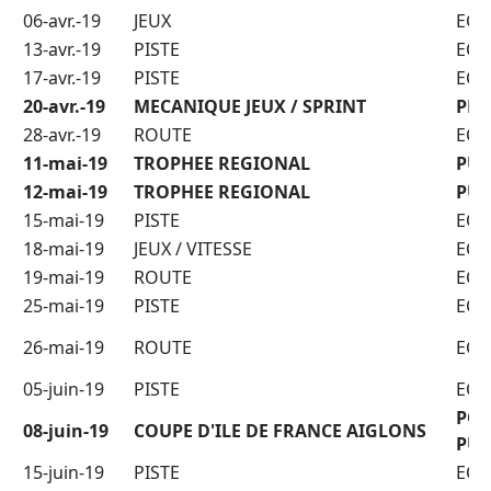
06-avr.-19
JEUX
ECO
13-avr.-19
PISTE
ECO
17-avr.-19
PISTE
ECO
20-avr.-19
MECANIQUE JEUX / SPRINT
PRE
28-avr.-19
ROUTE
ECO
11-mai-19
TROPHEE REGIONAL
PUP
12-mai-19
TROPHEE REGIONAL
PUP
15-mai-19
PISTE
ECO
18-mai-19
JEUX / VITESSE
ECO
19-mai-19
ROUTE
ECO
25-mai-19
PISTE
ECO
26-mai-19
ROUTE
ECO
05-juin-19
PISTE
ECO
POU
08-juin-19
COUPE D'ILE DE FRANCE AIGLONS
PUP
15-juin-19
PISTE
ECO