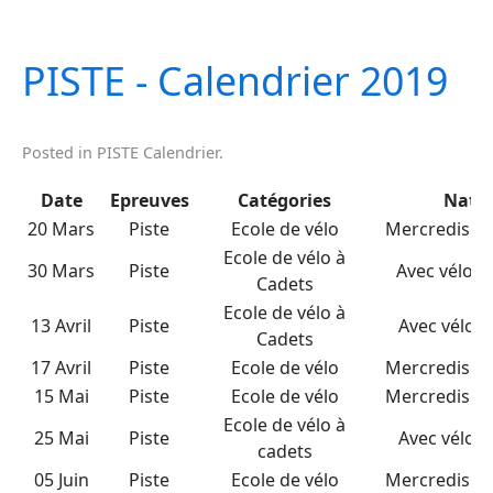
PISTE - Calendrier 2019
Posted in
PISTE Calendrier
.
Date
Epreuves
Catégories
Natu
20 Mars
Piste
Ecole de vélo
Mercredis Po
Ecole de vélo à
30 Mars
Piste
Avec vélo d
Cadets
Ecole de vélo à
13 Avril
Piste
Avec vélo d
Cadets
17 Avril
Piste
Ecole de vélo
Mercredis Po
15 Mai
Piste
Ecole de vélo
Mercredis Po
Ecole de vélo à
25 Mai
Piste
Avec vélo d
cadets
05 Juin
Piste
Ecole de vélo
Mercredis Po