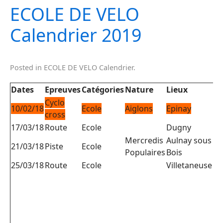
ECOLE DE VELO
Calendrier 2019
Posted in
ECOLE DE VELO Calendrier
.
Dates
Epreuves
Catégories
Nature
Lieux
Or
Cyclo
10/02/18
Ecole
Aiglons
Epinay
C 
cross
17/03/18
Route
Ecole
Dugny
C 
Mercredis
Aulnay sous
E 
21/03/18
Piste
Ecole
Populaires
Bois
25/03/18
Route
Ecole
Villetaneuse
C 