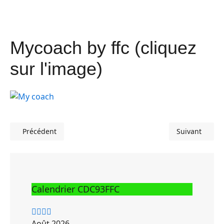
Mycoach by ffc (cliquez
sur l'image)
Précédent
Suivant
Article précédent : Détection niveau départemental 2020
Article suivan
Calendrier CDC93FFC
Année
Mois
Année
Mois
précédente
précédent
suivante
suivant
Août 2026